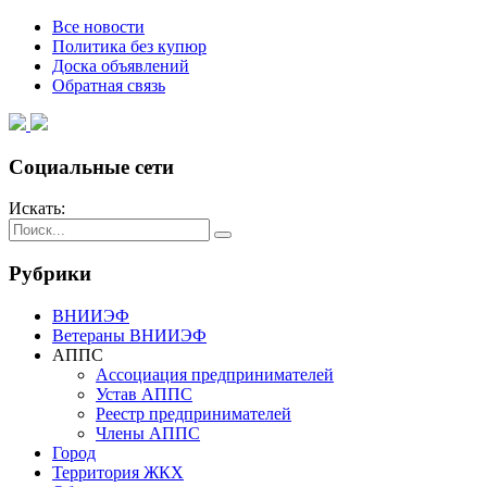
Все новости
Политика без купюр
Доска объявлений
Обратная связь
Социальные сети
Искать:
Рубрики
ВНИИЭФ
Ветераны ВНИИЭФ
АППС
Ассоциация предпринимателей
Устав АППС
Реестр предпринимателей
Члены АППС
Город
Территория ЖКХ