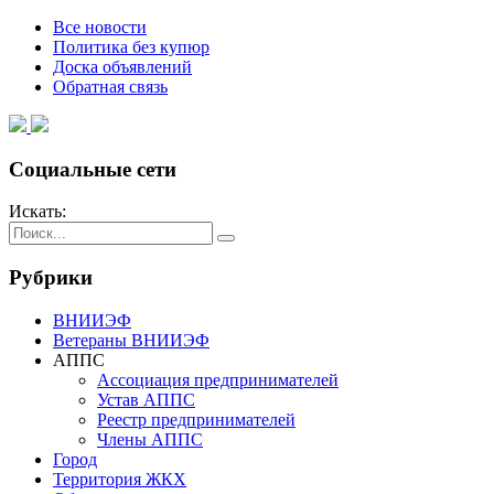
Все новости
Политика без купюр
Доска объявлений
Обратная связь
Социальные сети
Искать:
Рубрики
ВНИИЭФ
Ветераны ВНИИЭФ
АППС
Ассоциация предпринимателей
Устав АППС
Реестр предпринимателей
Члены АППС
Город
Территория ЖКХ