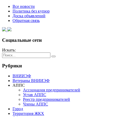
Все новости
Политика без купюр
Доска объявлений
Обратная связь
Социальные сети
Искать:
Рубрики
ВНИИЭФ
Ветераны ВНИИЭФ
АППС
Ассоциация предпринимателей
Устав АППС
Реестр предпринимателей
Члены АППС
Город
Территория ЖКХ