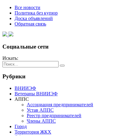
Все новости
Политика без купюр
Доска объявлений
Обратная связь
Социальные сети
Искать:
Рубрики
ВНИИЭФ
Ветераны ВНИИЭФ
АППС
Ассоциация предпринимателей
Устав АППС
Реестр предпринимателей
Члены АППС
Город
Территория ЖКХ