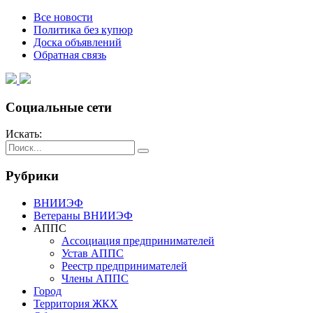
Все новости
Политика без купюр
Доска объявлений
Обратная связь
Социальные сети
Искать:
Рубрики
ВНИИЭФ
Ветераны ВНИИЭФ
АППС
Ассоциация предпринимателей
Устав АППС
Реестр предпринимателей
Члены АППС
Город
Территория ЖКХ