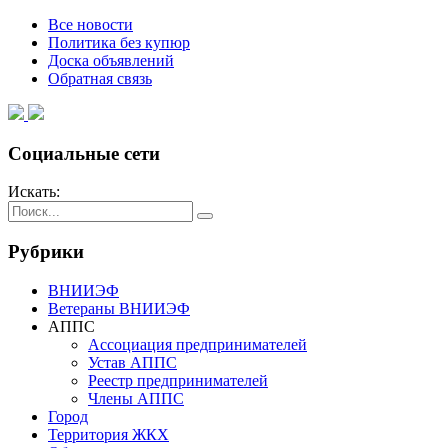
Все новости
Политика без купюр
Доска объявлений
Обратная связь
Социальные сети
Искать:
Рубрики
ВНИИЭФ
Ветераны ВНИИЭФ
АППС
Ассоциация предпринимателей
Устав АППС
Реестр предпринимателей
Члены АППС
Город
Территория ЖКХ