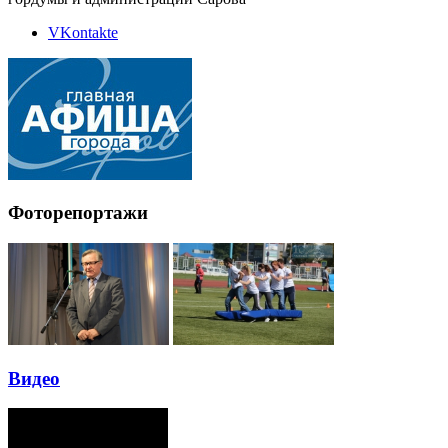
VKontakte
Фоторепортажи
Видео