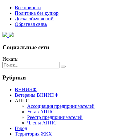
Все новости
Политика без купюр
Доска объявлений
Обратная связь
Социальные сети
Искать:
Рубрики
ВНИИЭФ
Ветераны ВНИИЭФ
АППС
Ассоциация предпринимателей
Устав АППС
Реестр предпринимателей
Члены АППС
Город
Территория ЖКХ