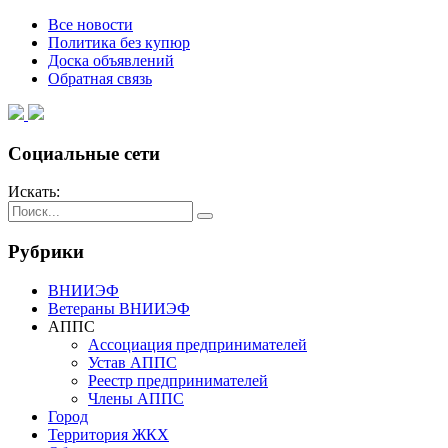
Все новости
Политика без купюр
Доска объявлений
Обратная связь
Социальные сети
Искать:
Рубрики
ВНИИЭФ
Ветераны ВНИИЭФ
АППС
Ассоциация предпринимателей
Устав АППС
Реестр предпринимателей
Члены АППС
Город
Территория ЖКХ