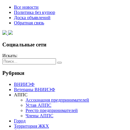
Все новости
Политика без купюр
Доска объявлений
Обратная связь
Социальные сети
Искать:
Рубрики
ВНИИЭФ
Ветераны ВНИИЭФ
АППС
Ассоциация предпринимателей
Устав АППС
Реестр предпринимателей
Члены АППС
Город
Территория ЖКХ