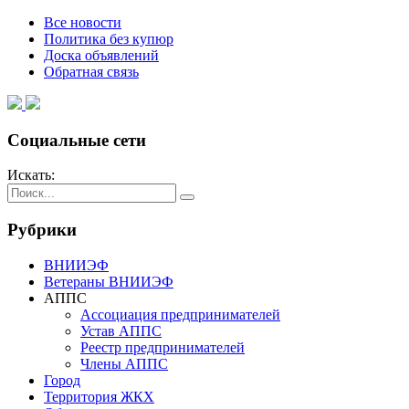
Все новости
Политика без купюр
Доска объявлений
Обратная связь
Социальные сети
Искать:
Рубрики
ВНИИЭФ
Ветераны ВНИИЭФ
АППС
Ассоциация предпринимателей
Устав АППС
Реестр предпринимателей
Члены АППС
Город
Территория ЖКХ