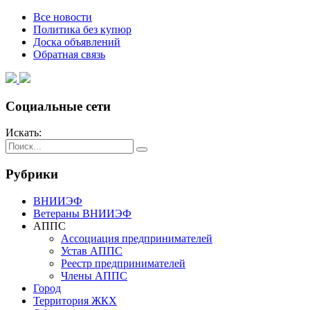
Все новости
Политика без купюр
Доска объявлений
Обратная связь
Социальные сети
Искать:
Рубрики
ВНИИЭФ
Ветераны ВНИИЭФ
АППС
Ассоциация предпринимателей
Устав АППС
Реестр предпринимателей
Члены АППС
Город
Территория ЖКХ