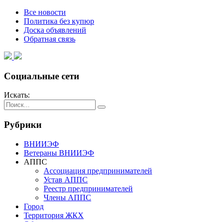
Все новости
Политика без купюр
Доска объявлений
Обратная связь
Социальные сети
Искать:
Рубрики
ВНИИЭФ
Ветераны ВНИИЭФ
АППС
Ассоциация предпринимателей
Устав АППС
Реестр предпринимателей
Члены АППС
Город
Территория ЖКХ