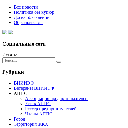
Все новости
Политика без купюр
Доска объявлений
Обратная связь
Социальные сети
Искать:
Рубрики
ВНИИЭФ
Ветераны ВНИИЭФ
АППС
Ассоциация предпринимателей
Устав АППС
Реестр предпринимателей
Члены АППС
Город
Территория ЖКХ