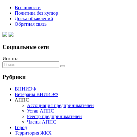
Все новости
Политика без купюр
Доска объявлений
Обратная связь
Социальные сети
Искать:
Рубрики
ВНИИЭФ
Ветераны ВНИИЭФ
АППС
Ассоциация предпринимателей
Устав АППС
Реестр предпринимателей
Члены АППС
Город
Территория ЖКХ