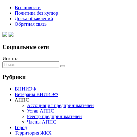
Все новости
Политика без купюр
Доска объявлений
Обратная связь
Социальные сети
Искать:
Рубрики
ВНИИЭФ
Ветераны ВНИИЭФ
АППС
Ассоциация предпринимателей
Устав АППС
Реестр предпринимателей
Члены АППС
Город
Территория ЖКХ