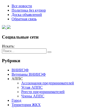
Все новости
Политика без купюр
Доска объявлений
Обратная связь
Социальные сети
Искать:
Рубрики
ВНИИЭФ
Ветераны ВНИИЭФ
АППС
Ассоциация предпринимателей
Устав АППС
Реестр предпринимателей
Члены АППС
Город
Территория ЖКХ