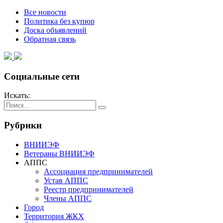
Все новости
Политика без купюр
Доска объявлений
Обратная связь
Социальные сети
Искать:
Рубрики
ВНИИЭФ
Ветераны ВНИИЭФ
АППС
Ассоциация предпринимателей
Устав АППС
Реестр предпринимателей
Члены АППС
Город
Территория ЖКХ