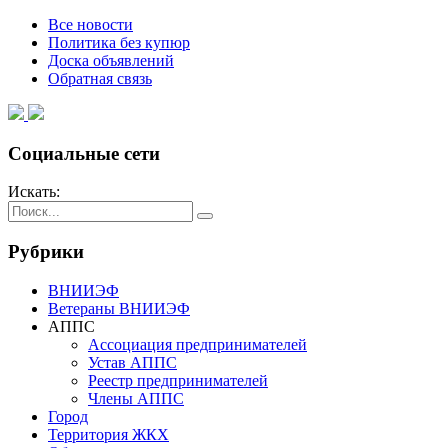
Все новости
Политика без купюр
Доска объявлений
Обратная связь
Социальные сети
Искать:
Рубрики
ВНИИЭФ
Ветераны ВНИИЭФ
АППС
Ассоциация предпринимателей
Устав АППС
Реестр предпринимателей
Члены АППС
Город
Территория ЖКХ