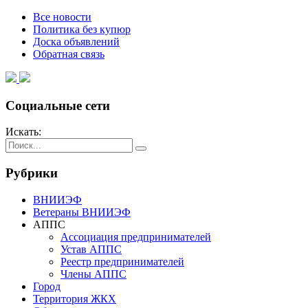
Все новости
Политика без купюр
Доска объявлений
Обратная связь
Социальные сети
Искать:
Рубрики
ВНИИЭФ
Ветераны ВНИИЭФ
АППС
Ассоциация предпринимателей
Устав АППС
Реестр предпринимателей
Члены АППС
Город
Территория ЖКХ