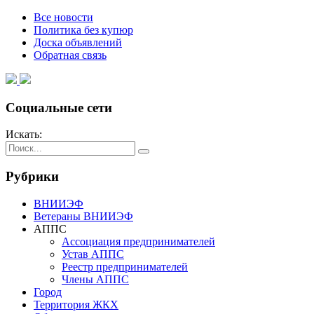
Все новости
Политика без купюр
Доска объявлений
Обратная связь
Социальные сети
Искать:
Рубрики
ВНИИЭФ
Ветераны ВНИИЭФ
АППС
Ассоциация предпринимателей
Устав АППС
Реестр предпринимателей
Члены АППС
Город
Территория ЖКХ