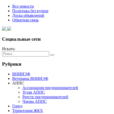
Все новости
Политика без купюр
Доска объявлений
Обратная связь
Социальные сети
Искать:
Рубрики
ВНИИЭФ
Ветераны ВНИИЭФ
АППС
Ассоциация предпринимателей
Устав АППС
Реестр предпринимателей
Члены АППС
Город
Территория ЖКХ