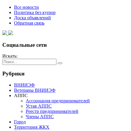
Все новости
Политика без купюр
Доска объявлений
Обратная связь
Социальные сети
Искать:
Рубрики
ВНИИЭФ
Ветераны ВНИИЭФ
АППС
Ассоциация предпринимателей
Устав АППС
Реестр предпринимателей
Члены АППС
Город
Территория ЖКХ