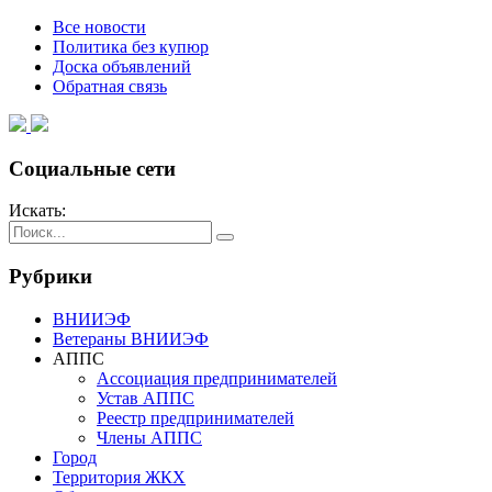
Все новости
Политика без купюр
Доска объявлений
Обратная связь
Социальные сети
Искать:
Рубрики
ВНИИЭФ
Ветераны ВНИИЭФ
АППС
Ассоциация предпринимателей
Устав АППС
Реестр предпринимателей
Члены АППС
Город
Территория ЖКХ