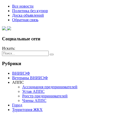
Все новости
Политика без купюр
Доска объявлений
Обратная связь
Социальные сети
Искать:
Рубрики
ВНИИЭФ
Ветераны ВНИИЭФ
АППС
Ассоциация предпринимателей
Устав АППС
Реестр предпринимателей
Члены АППС
Город
Территория ЖКХ