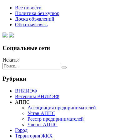
Все новости
Политика без купюр
Доска объявлений
Обратная связь
Социальные сети
Искать:
Рубрики
ВНИИЭФ
Ветераны ВНИИЭФ
АППС
Ассоциация предпринимателей
Устав АППС
Реестр предпринимателей
Члены АППС
Город
Территория ЖКХ