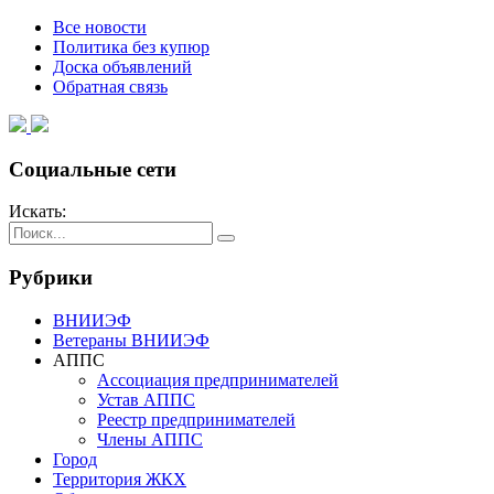
Все новости
Политика без купюр
Доска объявлений
Обратная связь
Социальные сети
Искать:
Рубрики
ВНИИЭФ
Ветераны ВНИИЭФ
АППС
Ассоциация предпринимателей
Устав АППС
Реестр предпринимателей
Члены АППС
Город
Территория ЖКХ