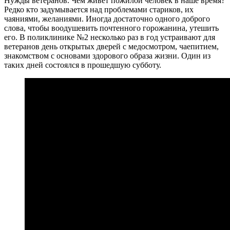
Нужды ветеранов. Чем живет пожилой человек в наше время?
Редко кто задумывается над проблемами стариков, их
чаяниями, желаниями. Иногда достаточно одного доброго
слова, чтобы воодушевить почтенного горожанина, утешить
его. В поликлинике №2 несколько раз в год устраивают для
ветеранов день открытых дверей с медосмотром, чаепитием,
знакомством с основами здорового образа жизни. Один из
таких дней состоялся в прошедшую субботу.