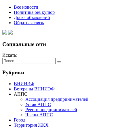
Все новости
Политика без купюр
Доска объявлений
Обратная связь
Социальные сети
Искать:
Рубрики
ВНИИЭФ
Ветераны ВНИИЭФ
АППС
Ассоциация предпринимателей
Устав АППС
Реестр предпринимателей
Члены АППС
Город
Территория ЖКХ