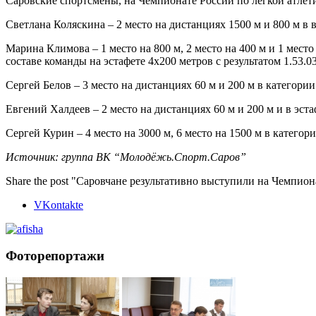
Саровские спортсмены, на Чемпионате России по легкой атлети
Светлана Коляскина – 2 место на дистанциях 1500 м и 800 м в
Марина Климова – 1 место на 800 м, 2 место на 400 м и 1 место
составе команды на эстафете 4х200 метров с результатом 1.53.03
Сергей Белов – 3 место на дистанциях 60 м и 200 м в категори
Евгений Халдеев – 2 место на дистанциях 60 м и 200 м и в эст
Сергей Курин – 4 место на 3000 м, 6 место на 1500 м в категор
Источник: группа ВК “Молодёжь.Спорт.Саров”
Share the post "Саровчане результативно выступили на Чемпион
VKontakte
Фоторепортажи