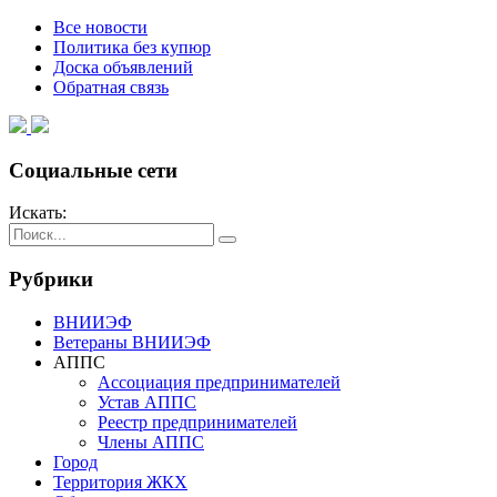
Все новости
Политика без купюр
Доска объявлений
Обратная связь
Социальные сети
Искать:
Рубрики
ВНИИЭФ
Ветераны ВНИИЭФ
АППС
Ассоциация предпринимателей
Устав АППС
Реестр предпринимателей
Члены АППС
Город
Территория ЖКХ