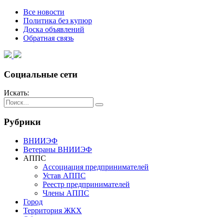
Все новости
Политика без купюр
Доска объявлений
Обратная связь
Социальные сети
Искать:
Рубрики
ВНИИЭФ
Ветераны ВНИИЭФ
АППС
Ассоциация предпринимателей
Устав АППС
Реестр предпринимателей
Члены АППС
Город
Территория ЖКХ