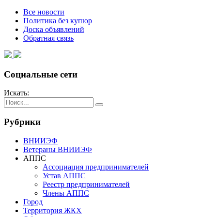
Все новости
Политика без купюр
Доска объявлений
Обратная связь
Социальные сети
Искать:
Рубрики
ВНИИЭФ
Ветераны ВНИИЭФ
АППС
Ассоциация предпринимателей
Устав АППС
Реестр предпринимателей
Члены АППС
Город
Территория ЖКХ