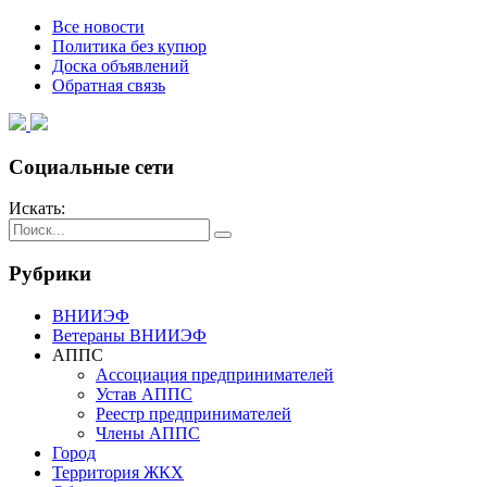
Все новости
Политика без купюр
Доска объявлений
Обратная связь
Социальные сети
Искать:
Рубрики
ВНИИЭФ
Ветераны ВНИИЭФ
АППС
Ассоциация предпринимателей
Устав АППС
Реестр предпринимателей
Члены АППС
Город
Территория ЖКХ