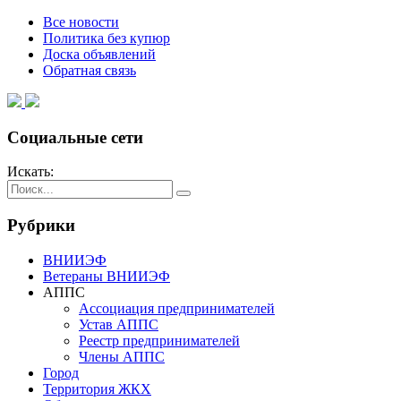
Все новости
Политика без купюр
Доска объявлений
Обратная связь
Социальные сети
Искать:
Рубрики
ВНИИЭФ
Ветераны ВНИИЭФ
АППС
Ассоциация предпринимателей
Устав АППС
Реестр предпринимателей
Члены АППС
Город
Территория ЖКХ