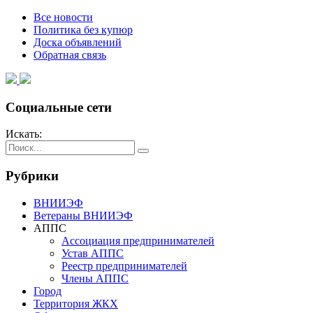
Все новости
Политика без купюр
Доска объявлений
Обратная связь
Социальные сети
Искать:
Рубрики
ВНИИЭФ
Ветераны ВНИИЭФ
АППС
Ассоциация предпринимателей
Устав АППС
Реестр предпринимателей
Члены АППС
Город
Территория ЖКХ