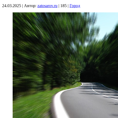
24.03.2025
|
Автор:
zatosarov.ru
|
185
|
Город