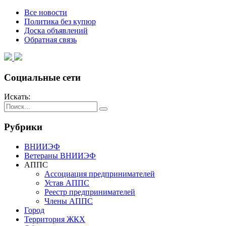
Все новости
Политика без купюр
Доска объявлений
Обратная связь
Социальные сети
Искать:
Рубрики
ВНИИЭФ
Ветераны ВНИИЭФ
АППС
Ассоциация предпринимателей
Устав АППС
Реестр предпринимателей
Члены АППС
Город
Территория ЖКХ