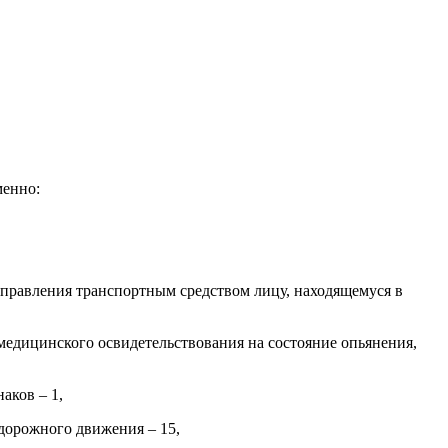
менно:
управления транспортным средством лицу, находящемуся в
медицинского освидетельствования на состояние опьянения,
аков – 1,
дорожного движения – 15,