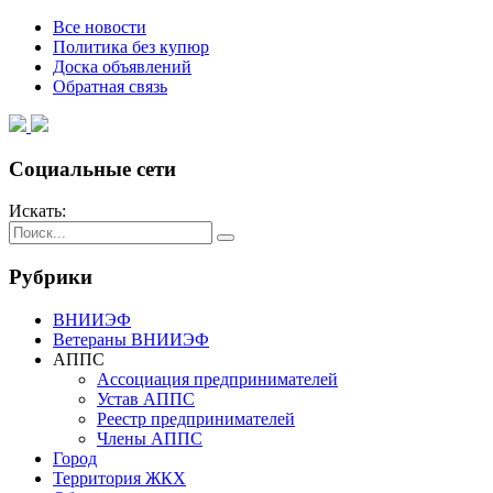
Все новости
Политика без купюр
Доска объявлений
Обратная связь
Социальные сети
Искать:
Рубрики
ВНИИЭФ
Ветераны ВНИИЭФ
АППС
Ассоциация предпринимателей
Устав АППС
Реестр предпринимателей
Члены АППС
Город
Территория ЖКХ