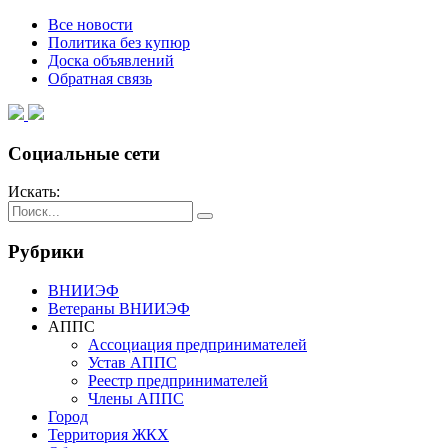
Все новости
Политика без купюр
Доска объявлений
Обратная связь
Социальные сети
Искать:
Рубрики
ВНИИЭФ
Ветераны ВНИИЭФ
АППС
Ассоциация предпринимателей
Устав АППС
Реестр предпринимателей
Члены АППС
Город
Территория ЖКХ