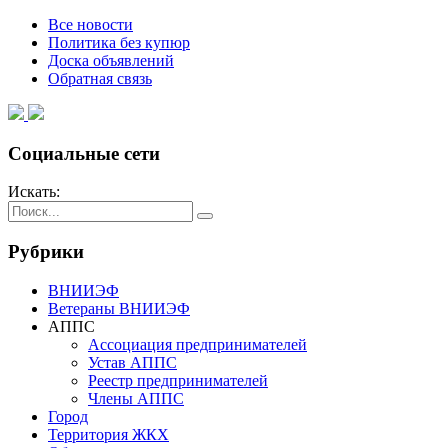
Все новости
Политика без купюр
Доска объявлений
Обратная связь
Социальные сети
Искать:
Рубрики
ВНИИЭФ
Ветераны ВНИИЭФ
АППС
Ассоциация предпринимателей
Устав АППС
Реестр предпринимателей
Члены АППС
Город
Территория ЖКХ