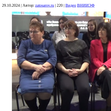
29.10.2024
|
Автор:
zatosarov.ru
|
220
|
Видео
ВНИИЭФ