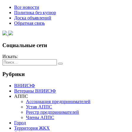
Все новости
Политика без купюр
Доска объявлений
Обратная связь
Социальные сети
Искать:
Рубрики
ВНИИЭФ
Ветераны ВНИИЭФ
АППС
Ассоциация предпринимателей
Устав АППС
Реестр предпринимателей
Члены АППС
Город
Территория ЖКХ