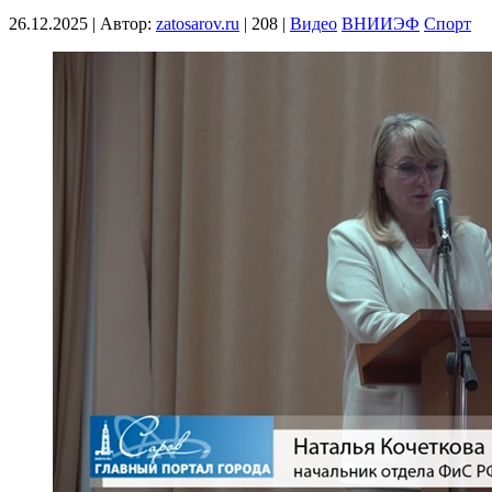
26.12.2025
|
Автор:
zatosarov.ru
|
208
|
Видео
ВНИИЭФ
Спорт