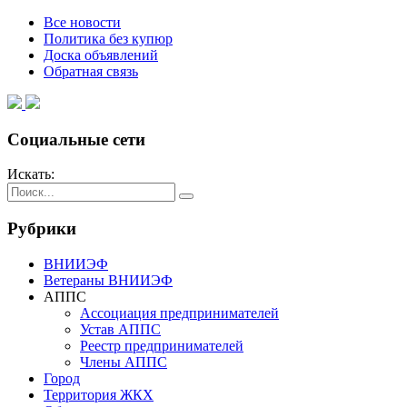
Все новости
Политика без купюр
Доска объявлений
Обратная связь
Социальные сети
Искать:
Рубрики
ВНИИЭФ
Ветераны ВНИИЭФ
АППС
Ассоциация предпринимателей
Устав АППС
Реестр предпринимателей
Члены АППС
Город
Территория ЖКХ