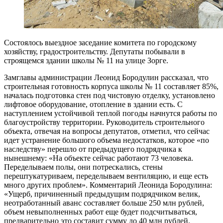
Состоялось выездное заседание комитета по городскому
хозяйству, градостроительству. Депутаты побывали в
строящемся здании школы № 11 на улице Зорге.
Замглавы администрации Леонид Бородулин рассказал, что
строительная готовность корпуса школы № 11 составляет 85%,
началась подготовка стен под чистовую отделку, установлено
лифтовое оборудование, отопление в здании есть. С
наступлением устойчивой теплой погоды начнутся работы по
благоустройству территории. Руководитель строительного
объекта, отвечая на вопросы депутатов, отметил, что сейчас
идет устранение большого объема недостатков, которое «по
наследству» перешло от предыдущего подрядчика к
нынешнему: «На объекте сейчас работают 73 человека.
Переделываем полы, они потрескались, стены
перештукатуриваем, переделываем вентиляцию, и еще есть
много других проблем». Комментарий Леонида Бородулина:
«Ущерб, причиненный предыдущим подрядчиком велик,
неотработанный аванс составляет больше 250 млн рублей,
объем невыполненных работ еще будет подсчитываться,
предварительно это составит сумму до 40 млн рублей.