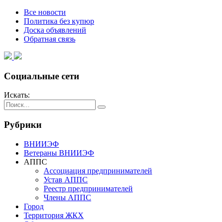
Все новости
Политика без купюр
Доска объявлений
Обратная связь
Социальные сети
Искать:
Рубрики
ВНИИЭФ
Ветераны ВНИИЭФ
АППС
Ассоциация предпринимателей
Устав АППС
Реестр предпринимателей
Члены АППС
Город
Территория ЖКХ