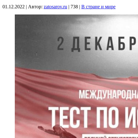
01.12.2022
|
Автор:
zatosarov.ru
|
738
|
В стране и мире