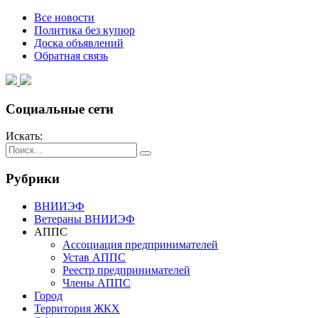
Все новости
Политика без купюр
Доска объявлений
Обратная связь
Социальные сети
Искать:
Рубрики
ВНИИЭФ
Ветераны ВНИИЭФ
АППС
Ассоциация предпринимателей
Устав АППС
Реестр предпринимателей
Члены АППС
Город
Территория ЖКХ