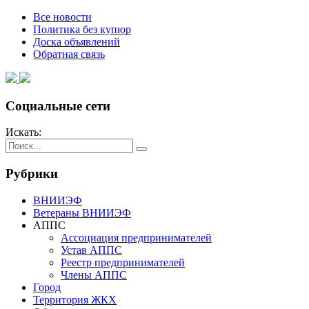
Все новости
Политика без купюр
Доска объявлений
Обратная связь
Социальные сети
Искать:
Рубрики
ВНИИЭФ
Ветераны ВНИИЭФ
АППС
Ассоциация предпринимателей
Устав АППС
Реестр предпринимателей
Члены АППС
Город
Территория ЖКХ