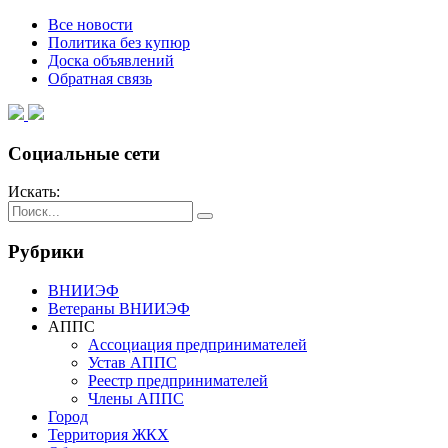
Все новости
Политика без купюр
Доска объявлений
Обратная связь
Социальные сети
Искать:
Рубрики
ВНИИЭФ
Ветераны ВНИИЭФ
АППС
Ассоциация предпринимателей
Устав АППС
Реестр предпринимателей
Члены АППС
Город
Территория ЖКХ