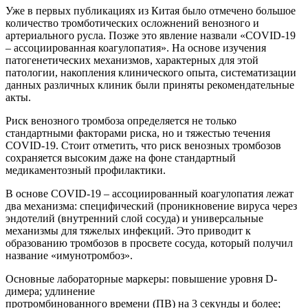
Уже в первых публикациях из Китая было отмечено большое
количество тромботических осложнений венозного и
артериального русла. Позже это явление назвали «COVID-19
– ассоциированная коагулопатия». На основе изучения
патогенетических механизмов, характерных для этой
патологии, накопления клинического опыта, систематизации
данных различных клиник были приняты рекомендательные
акты.
Риск венозного тромбоза определяется не только
стандартными факторами риска, но и тяжестью течения
COVID-19. Стоит отметить, что риск венозных тромбозов
сохраняется высоким даже на фоне стандартный
медикаментозный профилактики.
В основе COVID-19 – ассоциированный коагулопатия лежат
два механизма: специфический (проникновение вируса через
эндотелий (внутренний слой сосуда) и универсальные
механизмы для тяжелых инфекций. Это приводит к
образованию тромбозов в просвете сосуда, который получил
название «имунотромбоз».
Основные лабораторные маркеры: повышение уровня D-
димера; удлинение
протромбинованного времени (ПВ) на 3 секунды и более;