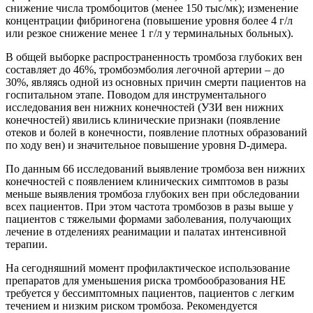
снижение числа тромбоцитов (менее 150 тыс/мк); изменение
концентрации фибриногена (повышение уровня более 4 г/л
или резкое снижение менее 1 г/л у терминальных больных).
В общей выборке распространенность тромбоза глубоких вен
составляет до 46%, тромбоэмболия легочной артерии – до
30%, являясь одной из основных причин смерти пациентов на
госпитальном этапе. Поводом для инструментального
исследования вен нижних конечностей (УЗИ вен нижних
конечностей) явились клинические признаки (появление
отеков и болей в конечности, появление плотных образований
по ходу вен) и значительное повышение уровня D-димера.
По данным 66 исследований выявление тромбоза вен нижних
конечностей с появлением клинических симптомов в разы
меньше выявления тромбоза глубоких вен при обследовании
всех пациентов. При этом частота тромбозов в разы выше у
пациентов с тяжелыми формами заболевания, получающих
лечение в отделениях реанимации и палатах интенсивной
терапии.
На сегодняшний момент профилактическое использование
препаратов для уменьшения риска тромбообразования НЕ
требуется у бессимптомных пациентов, пациентов с легким
течением и низким риском тромбоза. Рекомендуется