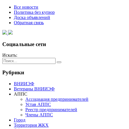
Все новости
Политика без купюр
Доска объявлений
Обратная связь
Социальные сети
Искать:
Рубрики
ВНИИЭФ
Ветераны ВНИИЭФ
АППС
Ассоциация предпринимателей
Устав АППС
Реестр предпринимателей
Члены АППС
Город
Территория ЖКХ