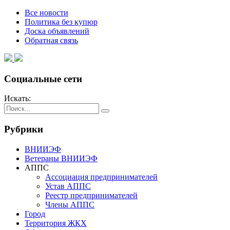
Все новости
Политика без купюр
Доска объявлений
Обратная связь
Социальные сети
Искать:
Рубрики
ВНИИЭФ
Ветераны ВНИИЭФ
АППС
Ассоциация предпринимателей
Устав АППС
Реестр предпринимателей
Члены АППС
Город
Территория ЖКХ