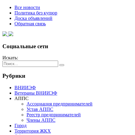
Все новости
Политика без купюр
Доска объявлений
Обратная связь
Социальные сети
Искать:
Рубрики
ВНИИЭФ
Ветераны ВНИИЭФ
АППС
Ассоциация предпринимателей
Устав АППС
Реестр предпринимателей
Члены АППС
Город
Территория ЖКХ