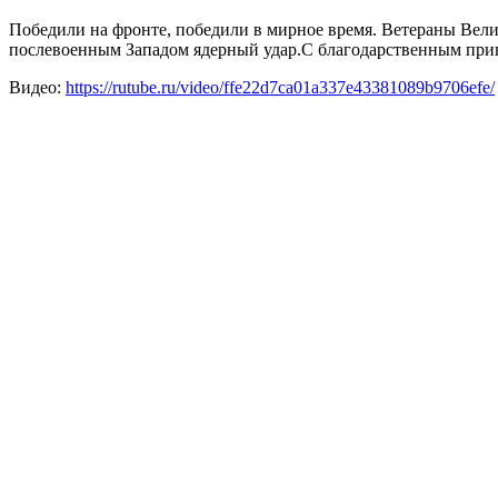
Победили на фронте, победили в мирное время. Ветераны Вел
послевоенным Западом ядерный удар.С благодарственным прив
Видео:
https://rutube.ru/video/ffe22d7ca01a337e43381089b9706efe/