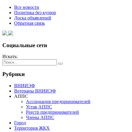
Все новости
Политика без купюр
Доска объявлений
Обратная связь
Социальные сети
Искать:
Рубрики
ВНИИЭФ
Ветераны ВНИИЭФ
АППС
Ассоциация предпринимателей
Устав АППС
Реестр предпринимателей
Члены АППС
Город
Территория ЖКХ