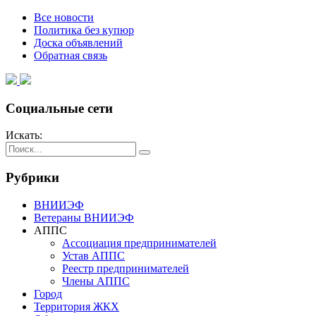
Все новости
Политика без купюр
Доска объявлений
Обратная связь
Социальные сети
Искать:
Рубрики
ВНИИЭФ
Ветераны ВНИИЭФ
АППС
Ассоциация предпринимателей
Устав АППС
Реестр предпринимателей
Члены АППС
Город
Территория ЖКХ