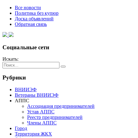
Все новости
Политика без купюр
Доска объявлений
Обратная связь
Социальные сети
Искать:
Рубрики
ВНИИЭФ
Ветераны ВНИИЭФ
АППС
Ассоциация предпринимателей
Устав АППС
Реестр предпринимателей
Члены АППС
Город
Территория ЖКХ