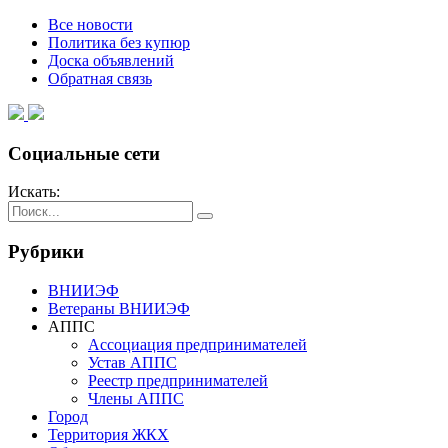
Все новости
Политика без купюр
Доска объявлений
Обратная связь
Социальные сети
Искать:
Рубрики
ВНИИЭФ
Ветераны ВНИИЭФ
АППС
Ассоциация предпринимателей
Устав АППС
Реестр предпринимателей
Члены АППС
Город
Территория ЖКХ